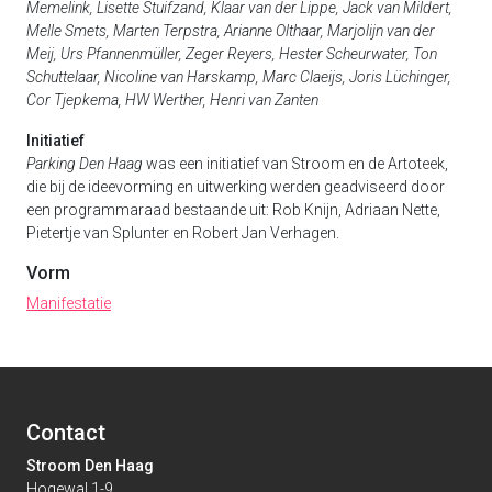
Memelink, Lisette Stuifzand, Klaar van der Lippe, Jack van Mildert,
Melle Smets, Marten Terpstra, Arianne Olthaar, Marjolijn van der
Meij, Urs Pfannenmüller, Zeger Reyers, Hester Scheurwater, Ton
Schuttelaar, Nicoline van Harskamp, Marc Claeijs, Joris Lüchinger,
Cor Tjepkema, HW Werther, Henri van Zanten
Initiatief
Parking Den Haag
was een initiatief van Stroom en de Artoteek,
die bij de ideevorming en uitwerking werden geadviseerd door
een programmaraad bestaande uit: Rob Knijn, Adriaan Nette,
Pietertje van Splunter en Robert Jan Verhagen.
Vorm
Manifestatie
Contact
Stroom Den Haag
Hogewal 1-9