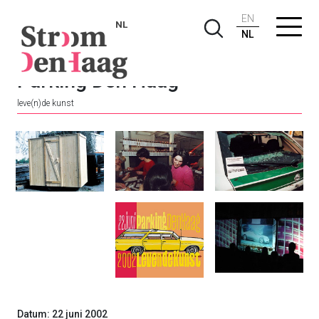
EN
NL
NL
Parking Den Haag
leve(n)de kunst
Datum: 22 juni 2002