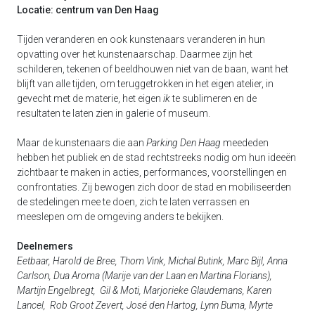
Locatie: centrum van Den Haag
Tijden veranderen en ook kunstenaars veranderen in hun
opvatting over het kunstenaarschap. Daarmee zijn het
schilderen, tekenen of beeldhouwen niet van de baan, want het
blijft van alle tijden, om teruggetrokken in het eigen atelier, in
gevecht met de materie, het eigen
ik
te sublimeren en de
resultaten te laten zien in galerie of museum.
Maar de kunstenaars die aan
Parking Den Haag
meededen
hebben het publiek en de stad rechtstreeks nodig om hun ideeën
zichtbaar te maken in acties, performances, voorstellingen en
confrontaties. Zij bewogen zich door de stad en mobiliseerden
de stedelingen mee te doen, zich te laten verrassen en
meeslepen om de omgeving anders te bekijken.
Deelnemers
Eetbaar, Harold de Bree, Thom Vink, Michal Butink, Marc Bijl, Anna
Carlson, Dua Aroma (Marije van der Laan en Martina Florians),
Martijn Engelbregt, Gil & Moti, Marjorieke Glaudemans, Karen
Lancel, Rob Groot Zevert, José den Hartog, Lynn Buma, Myrte