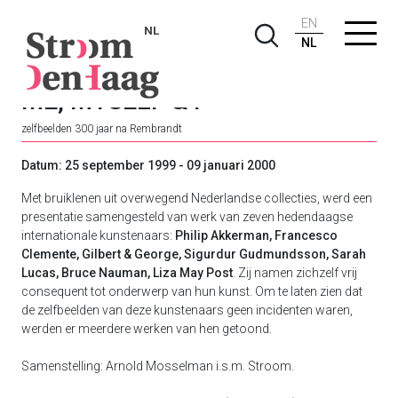
EN
NL
NL
ME, MYSELF & I
zelfbeelden 300 jaar na Rembrandt
Datum: 25 september 1999 - 09 januari 2000
Met bruiklenen uit overwegend Nederlandse collecties, werd een
presentatie samengesteld van werk van zeven hedendaagse
internationale kunstenaars:
Philip Akkerman, Francesco
Clemente, Gilbert & George, Sigurdur Gudmundsson, Sarah
Lucas, Bruce Nauman, Liza May Post
. Zij namen zichzelf vrij
consequent tot onderwerp van hun kunst. Om te laten zien dat
de zelfbeelden van deze kunstenaars geen incidenten waren,
werden er meerdere werken van hen getoond.
Samenstelling: Arnold Mosselman i.s.m. Stroom.