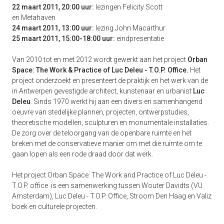
22 maart 2011, 20:00 uur:
lezingen Felicity Scott
en Metahaven
24 maart 2011, 13:00 uur:
lezing John Macarthur
25 maart 2011, 15:00-18:00 uur:
eindpresentatie
Van 2010 tot en met 2012 wordt gewerkt aan het project
Orban
Space: The Work & Practice of Luc Deleu - T.O.P. Office.
Het
project onderzoekt en presenteert de praktijk en het werk van de
in Antwerpen gevestigde architect, kunstenaar en urbanist
Luc
Deleu
. Sinds 1970 werkt hij aan een divers en samenhangend
oeuvre van stedelijke plannen, projecten, ontwerpstudies,
theoretische modellen, sculpturen en monumentale installaties.
De zorg over de teloorgang van de openbare ruimte en het
breken met de conservatieve manier om met die ruimte om te
gaan lopen als een rode draad door dat werk.
Het project Orban Space: The Work and Practice of Luc Deleu -
T.O.P. office is een samenwerking tussen Wouter Davidts (VU
Amsterdam), Luc Deleu - T.O.P. Office, Stroom Den Haag en Valiz
boek en culturele projecten.