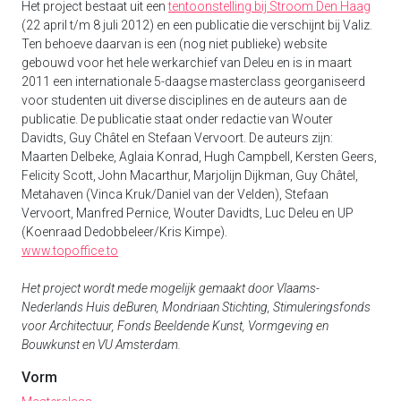
Het project bestaat uit een
tentoonstelling bij Stroom Den Haag
(22 april t/m 8 juli 2012) en een publicatie die verschijnt bij Valiz.
Ten behoeve daarvan is een (nog niet publieke) website
gebouwd voor het hele werkarchief van Deleu en is in maart
2011 een internationale 5-daagse masterclass georganiseerd
voor studenten uit diverse disciplines en de auteurs aan de
publicatie. De publicatie staat onder redactie van Wouter
Davidts, Guy Châtel en Stefaan Vervoort. De auteurs zijn:
Maarten Delbeke, Aglaia Konrad, Hugh Campbell, Kersten Geers,
Felicity Scott, John Macarthur, Marjolijn Dijkman, Guy Châtel,
Metahaven (Vinca Kruk/Daniel van der Velden), Stefaan
Vervoort, Manfred Pernice, Wouter Davidts, Luc Deleu en UP
(Koenraad Dedobbeleer/Kris Kimpe).
www.topoffice.to
Het project wordt mede mogelijk gemaakt door Vlaams-
Nederlands Huis deBuren, Mondriaan Stichting, Stimuleringsfonds
voor Architectuur, Fonds Beeldende Kunst, Vormgeving en
Bouwkunst en VU Amsterdam.
Vorm