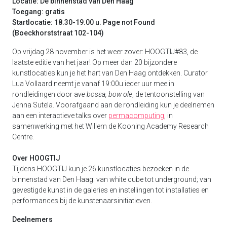
Locatie: De binnenstad van Den Haag
Toegang: gratis
Startlocatie: 18.30-19.00 u. Page not Found
(Boeckhorststraat 102-104)
Op vrijdag 28 november is het weer zover: HOOGTIJ#83, de
laatste editie van het jaar! Op meer dan 20 bijzondere
kunstlocaties kun je het hart van Den Haag ontdekken. Curator
Lua Vollaard neemt je vanaf 19:00u ieder uur mee in
rondleidingen door a
ve bossa, bow ole
, de tentoonstelling van
Jenna Sutela. Voorafgaand aan de rondleiding kun je deelnemen
aan een interactieve talks over
permacomputing
, in
samenwerking met het Willem de Kooning Academy Research
Centre.
Over HOOGTIJ
Tijdens HOOGTIJ kun je 26 kunstlocaties bezoeken in de
binnenstad van Den Haag: van white cube tot underground; van
gevestigde kunst in de galeries en instellingen tot installaties en
performances bij de kunstenaarsinitiatieven.
Deelnemers