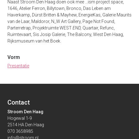
Naast Stroom Den Haag doen ook mee …ism project space,
1646, Atelier Ferron, Billytown, Bronco, Das Leben am
Haverkamp, Dürst Britten & Mayhew, EnergieKas, Galerie Maurits
van de Laar, Maldoror, N_W Art Gallery, Page Not Found,
Parterretrap, Projektruimte WEST
END,
Quartair, Refunc,
Ruimtevaart,
Sis Josip Galerie, The Balcony, West Den Haag,
Rijksmuseum van het Boek.
Vorm
Presentatie
Contact
Stroom Den Haag
Hogewal 1-9
2514 HA Den Haag
070 3658985
info@stroom.nl