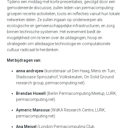
Tijdens een middag met korte presentaties, gevolgd door een
gemodereerde discussie, zullen leden van permacomputing-
groepen recente activiteiten, tools en reflecties vanuit hun lokale
netwerken delen. Ze zullen ingaan op onderwerpen als
ecologische en gemeenschappelijke infrastructuren, en zorg
binnen technische systemen. Het evenement biedt de
mogelijkheid om te leren over de uitdagingen, hoop en
strategieën om alledaagse technologie en computationele
cultuur radicaal te herdenken.
Met bijdragen van:
anna andrejew
(kunstenaar uit Den Haag, Mens en Tuin,
Stadsoase Spinozahof, Volkskeuken, On Solid Ground
research group, permacomputing.net)
Brendan Howell
(Berlin Permacomputing Meetup, LURK,
permacomputing.net)
Aymeric Mansoux
(WdKA Research Centre, LURK,
permacomputing.net)
Ana Meisel
(London Permacomputing Club,