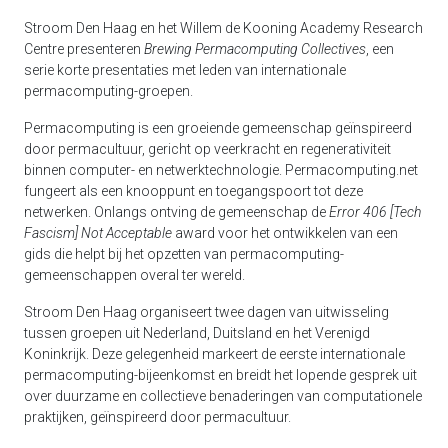
Stroom Den Haag en het Willem de Kooning Academy Research
Centre presenteren
Brewing Permacomputing Collectives
, een
serie korte presentaties met leden van internationale
permacomputing-groepen.
Permacomputing is een groeiende gemeenschap geïnspireerd
door permacultuur, gericht op veerkracht en regenerativiteit
binnen computer- en netwerktechnologie. Permacomputing.net
fungeert als een knooppunt en toegangspoort tot deze
netwerken. Onlangs ontving de gemeenschap de
Error 406 [Tech
Fascism] Not Acceptable
award voor het ontwikkelen van een
gids die helpt bij het opzetten van permacomputing-
gemeenschappen overal ter wereld.
Stroom Den Haag organiseert twee dagen van uitwisseling
tussen groepen uit Nederland, Duitsland en het Verenigd
Koninkrijk. Deze gelegenheid markeert de eerste internationale
permacomputing-bijeenkomst en breidt het lopende gesprek uit
over duurzame en collectieve benaderingen van computationele
praktijken, geïnspireerd door permacultuur.