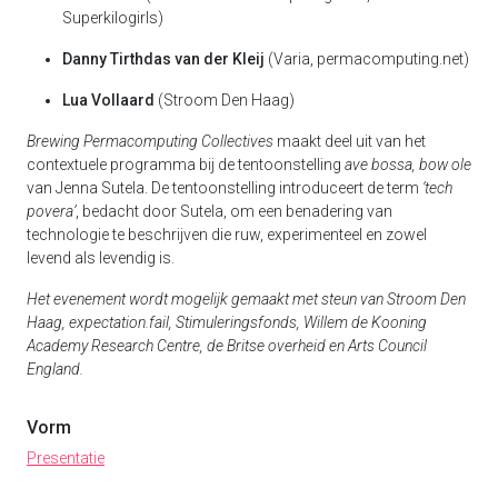
Superkilogirls)
Danny Tirthdas van der Kleij
(Varia, permacomputing.net)
Lua Vollaard
(Stroom Den Haag)
Brewing Permacomputing Collectives
maakt deel uit van het
contextuele programma bij de tentoonstelling
ave bossa, bow ole
van Jenna Sutela. De tentoonstelling introduceert de term
‘tech
povera’
, bedacht door Sutela, om een benadering van
technologie te beschrijven die ruw, experimenteel en zowel
levend als levendig is.
Het evenement wordt mogelijk gemaakt met steun van Stroom Den
Haag, expectation.fail, Stimuleringsfonds, Willem de Kooning
Academy Research Centre, de Britse overheid en Arts Council
England.
Vorm
Presentatie