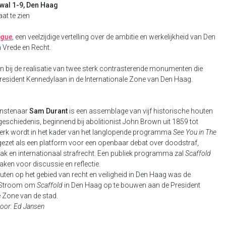
wal 1-9, Den Haag
at te zien
ague
, een veelzijdige vertelling over de ambitie en werkelijkheid van Den
n Vrede en Recht.
bij de realisatie van twee sterk contrasterende monumenten die
resident Kennedylaan in de Internationale Zone van Den Haag.
unstenaar
Sam Durant
is een assemblage van vijf historische houten
eschiedenis, beginnend bij abolitionist John Brown uit 1859 tot
erk wordt in het kader van het langlopende programma
See You in The
zet als een platform voor een openbaar debat over doodstraf,
ak en internationaal strafrecht. Een publiek programma zal
Scaffold
ken voor discussie en reflectie.
uten op het gebied van recht en veiligheid in Den Haag was de
n Stroom om
Scaffold
in Den Haag op te bouwen aan de President
e Zone van de stad.
door: Ed Jansen