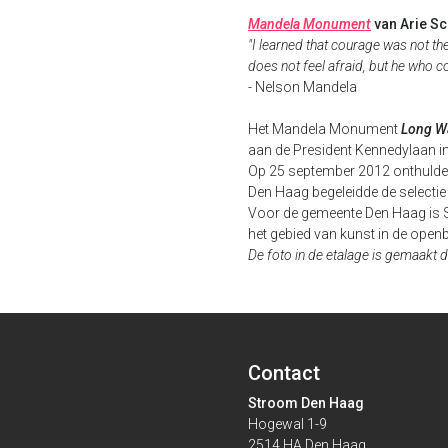
Mandela Monument
van Arie Sc
"I learned that courage was not th
does not feel afraid, but he who co
- Nelson Mandela
Het Mandela Monument
Long W
aan de President Kennedylaan i
Op 25 september 2012 onthulde
Den Haag begeleidde de selectie
Voor de gemeente Den Haag is S
het gebied van kunst in de openb
De foto in de etalage is gemaakt d
Contact
Stroom Den Haag
Hogewal 1-9
2514 HA Den Haag