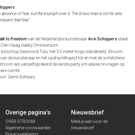
hippers
e absence of fear, but the triumph over it. The brave man is not he who
nquers that fear."
alk to Freedom
van de Nederlandse kunstenaar
Arie Schippers
staat
n Den Haag vlakbij Omniversum.
 bisschop Desmond Tutu het 3,5 meter hoge standbeeld. Stroom
 van de kunstenaar en het opdrachttraject tot en met de schetsfase.
troom als vanzelfsprekend de eerste partij om advies te vragen op
are ruimte.
oor: Gerrit Schreurs
Overige pagina's
Nieuwsbrief
OVER STROOM
Meld je aan voor de
Algemene voorwaarden
nieuwsbrief!
Privacyverklaring