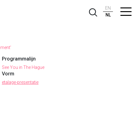
EN
NL
ument'
Programmalijn
See You in The Hague
Vorm
etalage-presentatie