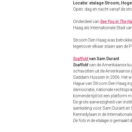
Locatie: etalage Stroom, Hoge
Open: dag en nacht vanaf de stra
Onderdeel van
See You in The H
Haag als Internationale Stad va
Stroom Den Haag was betrokken 
tegenover elkaar staan aan de P
Scaffold
van Sam Durant
Scaffold
van de Amerikaanse k
schavotten uit de Amerikaanse g
Saddam Hussein in 2006. Het w
Hague
van Stroom Den Haag inge
democratie, nationale rechtspra
komende tijd tot een platform ma
De grote aanwezigheid van instit
aanleiding voor Sam Durant e
Kennedylaan in de International
De foto in de etalage is gemaakt 