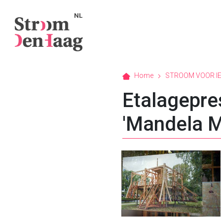
NL
Home
STROOM VOOR I
Etalagepres
'Mandela 