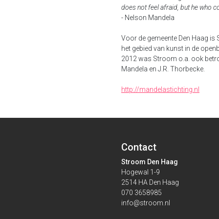
does not feel afraid, but he who co
- Nelson Mandela
Voor de gemeente Den Haag is S
het gebied van kunst in de openb
2012 was Stroom o.a. ook betrok
Mandela en J.R. Thorbecke.
http://mandelastichting.nl
Contact
Stroom Den Haag
Hogewal 1-9
2514 HA Den Haag
070 3658985
info@stroom.nl