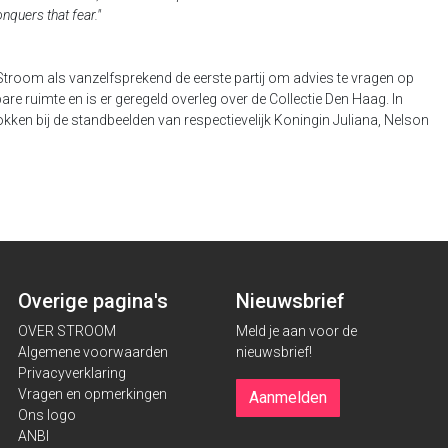
nquers that fear."
troom als vanzelfsprekend de eerste partij om advies te vragen op
are ruimte en is er geregeld overleg over de Collectie Den Haag. In
ken bij de standbeelden van respectievelijk Koningin Juliana, Nelson
Overige pagina's
Nieuwsbrief
OVER STROOM
Meld je aan voor de
Algemene voorwaarden
nieuwsbrief!
Privacyverklaring
Vragen en opmerkingen
Aanmelden
Ons logo
ANBI