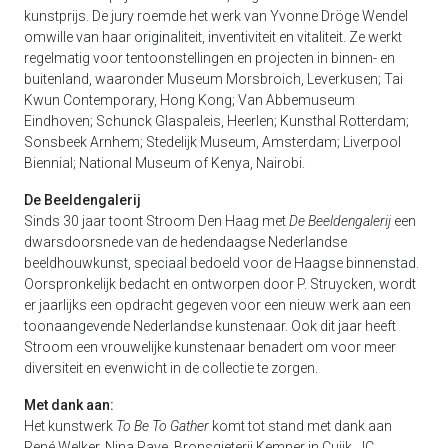
kunstprijs. De jury roemde het werk van Yvonne Dröge Wendel
omwille van haar originaliteit, inventiviteit en vitaliteit. Ze werkt
regelmatig voor tentoonstellingen en projecten in binnen- en
buitenland, waaronder Museum Morsbroich, Leverkusen; Tai
Kwun Contemporary, Hong Kong; Van Abbemuseum
Eindhoven; Schunck Glaspaleis, Heerlen; Kunsthal Rotterdam;
Sonsbeek Arnhem; Stedelijk Museum, Amsterdam; Liverpool
Biennial; National Museum of Kenya, Nairobi.
De Beeldengalerij
Sinds 30 jaar toont Stroom Den Haag met
De Beeldengalerij
een
dwarsdoorsnede van de hedendaagse Nederlandse
beeldhouwkunst, speciaal bedoeld voor de Haagse binnenstad.
Oorspronkelijk bedacht en ontworpen door P. Struycken, wordt
er jaarlijks een opdracht gegeven voor een nieuw werk aan een
toonaangevende Nederlandse kunstenaar. Ook dit jaar heeft
Stroom een vrouwelijke kunstenaar benadert om voor meer
diversiteit en evenwicht in de collectie te zorgen.
Met dank aan:
Het kunstwerk
To Be To Gather
komt tot stand met dank aan
René Welker, Nina Rave, Bronsgieterij Kemner in Cuijk, JC