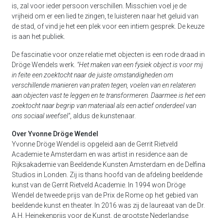
is, zal voor ieder persoon verschillen. Misschien voel je de
vrijheid om er een lied te zingen, te luisteren naar het geluid van
de stad, of vind je het een plek voor een intiem gesprek. De keuze
is aan het publiek.
De fascinatie voor onze relatie met objecten is een rode draad in
Dröge Wendels werk.
"Het maken van een fysiek object is voor mij
in feite een zoektocht naar de juiste omstandigheden om
verschillende manieren van praten tegen, voelen van en relateren
aan objecten vast te leggen en te transformeren. Daarmee is het een
zoektocht naar begrip van materiaal als een actief onderdeel van
ons sociaal weefsel"
, aldus de kunstenaar.
Over Yvonne Dröge Wendel
Yvonne Dröge Wendel is opgeleid aan de Gerrit Rietveld
Academie te Amsterdam en was artist in residence aan de
Rijksakademie van Beeldende Kunsten Amsterdam en de Delfina
Studios in Londen. Zij is thans hoofd van de afdeling beeldende
kunst van de Gerrit Rietveld Academie. In 1994 won Dröge
Wendel de tweede prijs van de Prix de Rome op het gebied van
beeldende kunst en theater. In 2016 was zij de laureaat van de Dr.
A.H. Heinekenprijs voor de Kunst, de grootste Nederlandse