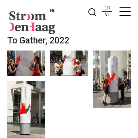
EN
NL
NL
Yvonne Dröge Wendel, To Be
To Gather, 2022