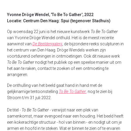
Yvonne Dröge Wendel, 'To Be To Gather', 2022
Locatie: Centrum Den Haag: Spui (tegenover Stadhuis)
Op woensdag 22 juni is het nieuwe kunstwerk
To Be To Gather
van Yvonne Dröge Wendel onthuld. Het is de meest recente
aanwinst van
De Beeldengalerij
, de bijzondere reeks sculpturen in
het centrum van Den Haag. Dröge Wendels werken zijn
voortdurend oefeningen in ontmoetingen. Ook dit nieuwe werk
To Be To Gather
nodigt het publiek op een speelse manier uit om
het aan te raken, contact te zoeken of een ontmoeting te
arrangeren.
De onthulling van het beeld gaat hand in hand met de
gelijknamige tentoonstelling
To Be To Gather
,
nog te zien bij
Stroom t/m 31 juli 2022.
De titel -
To Be To Gather
- verwijst naar een plek van
samenkomst, maar evengoed naar een houding. Het beeld heeft
een kokerachtige structuur - hol van binnen - en nodigt uit om je
armen en hoofd in te steken. Wat er binnen te zien of te ervaren