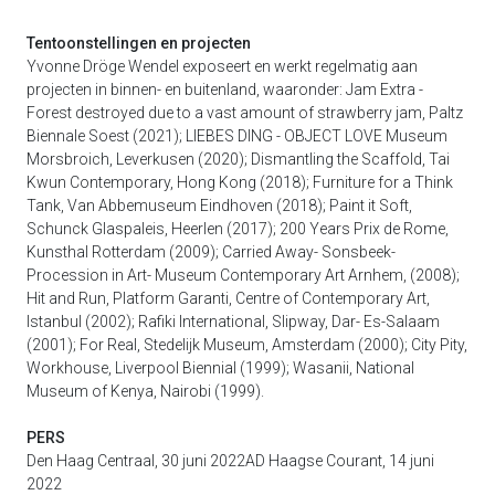
Tentoonstellingen en projecten
Yvonne Dröge Wendel exposeert en werkt regelmatig aan
projecten in binnen- en buitenland, waaronder: Jam Extra -
Forest destroyed due to a vast amount of strawberry jam, Paltz
Biennale Soest (2021); LIEBES DING - OBJECT LOVE Museum
Morsbroich, Leverkusen (2020); Dismantling the Scaffold, Tai
Kwun Contemporary, Hong Kong (2018); Furniture for a Think
Tank, Van Abbemuseum Eindhoven (2018); Paint it Soft,
Schunck Glaspaleis, Heerlen (2017); 200 Years Prix de Rome,
Kunsthal Rotterdam (2009); Carried Away- Sonsbeek-
Procession in Art- Museum Contemporary Art Arnhem, (2008);
Hit and Run, Platform Garanti, Centre of Contemporary Art,
Istanbul (2002); Rafiki International, Slipway, Dar- Es-Salaam
(2001); For Real, Stedelijk Museum, Amsterdam (2000); City Pity,
Workhouse, Liverpool Biennial (1999); Wasanii, National
Museum of Kenya, Nairobi (1999).
PERS
Den Haag Centraal, 30 juni 2022AD Haagse Courant, 14 juni
2022