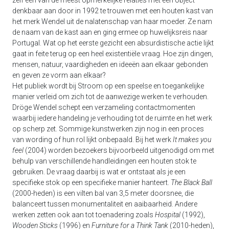
zelf één van de meest opmerkelijke relaties met een object
denkbaar aan door in 1992 te trouwen met een houten kast van
het merk Wendel uit de nalatenschap van haar moeder. Ze nam
de naam van de kast aan en ging ermee op huwelijksreis naar
Portugal. Wat op het eerste gezicht een absurdistische actie lijkt
gaat in feite terug op een heel existentiële vraag. Hoe zijn dingen,
mensen, natuur, vaardigheden en ideeën aan elkaar gebonden
en geven ze vorm aan elkaar?
Het publiek wordt bij Stroom op een speelse en toegankelijke
manier verleid om zich tot de aanwezige werken te verhouden.
Dröge Wendel schept een verzameling contactmomenten
waarbij iedere handeling je verhouding tot de ruimte en het werk
op scherp zet. Sommige kunstwerken zijn nog in een proces
van wording of hun rol lijkt onbepaald. Bij het werk
It makes you
feel
(2004) worden bezoekers bijvoorbeeld uitgenodigd om met
behulp van verschillende handleidingen een houten stok te
gebruiken. De vraag daarbij is wat er ontstaat als je een
specifieke stok op een specifieke manier hanteert.
The Black Ball
(2000-heden) is een vilten bal van 3,5 meter doorsnee, die
balanceert tussen monumentaliteit en aaibaarheid. Andere
werken zetten ook aan tot toenadering zoals
Hospital
(1992),
Wooden Sticks
(1996) en
Furniture for a Think Tank
(2010-heden),