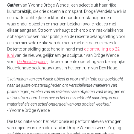
Gather
van Yvonne Dröge Wendel, een selectie uit haar rijke
kunstpraktijk, die drie decennia omspant. Dröge Wendels werk is
een hartstochtelijke zoektocht naar de omstandigheden
waaronder objecten en mensen betekenisvolle relaties met
elkaar aangaan. Stroom verheugt zich erop om raakvlakken te
scheppen tussen haar praktijk en de recente belangstelling voor
een hernieuwde relatie van de mens met de materiële wereld.
De tentoonstelling gaat hand in hand met
de onthulling op 22
juni
van de nieuwe, gelijknamige sculptuur van Dröge Wendel
voor
De Beeldengalerij
, de permanente opstelling van belangrijke
Nederlandse beeldhouwkunst in het centrum van Den Haag.
"Het maken van een fysiek object is voor mij in feite een zoektocht
naar de juiste omstandigheden om verschillende manieren van
praten tegen, voelen van en relateren aan objecten vast te leggen en
te transformeren. Daarmee is het een zoektocht naar begrip van
materiaal als een actief onderdeel van ons sociaal weefsel."
- Yvonne Dröge Wendel
Die fascinatie voor het relationele en performatieve vermogen
van objecten is de rode draad in Dröge Wendels werk. Ze ging