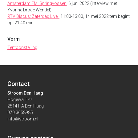
Amsterdam FM: Springvossen
, 6 juni 2022 (interview met
Yvonne Dröge Wendel)
RTV Discus: Zaterdag Live !
11:00-13:00, 14 mei 2022Item begint
op: 21:40 min.
Vorm
Tentoonstelling
Contact
Stroom Den Haag
Hogewal 1-9
2514 HA Den Haag
070 3658985
info@stroom.nl