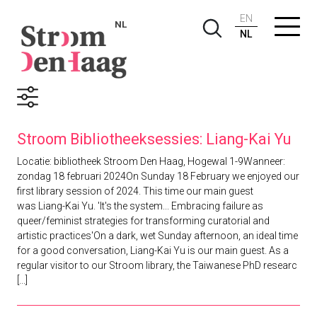
EN
NL
NL
Zoekresultaten
Stroom Bibliotheeksessies: Liang-Kai Yu
Locatie: bibliotheek Stroom Den Haag, Hogewal 1-9Wanneer:
zondag 18 februari 2024On Sunday 18 February we enjoyed our
first library session of 2024. This time our main guest
was Liang-Kai Yu. 'It's the system... Embracing failure as
queer/feminist strategies for transforming curatorial and
artistic practices'On a dark, wet Sunday afternoon, an ideal time
for a good conversation, Liang-Kai Yu is our main guest. As a
regular visitor to our Stroom library, the Taiwanese PhD researc
[...]