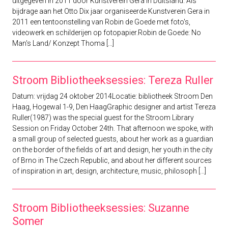
uitgegeven in 2011 door Kunstverein Gera in Duitsland. Als
bijdrage aan het Otto Dix jaar organiseerde Kunstverein Gera in
2011 een tentoonstelling van Robin de Goede met foto's,
videowerk en schilderijen op fotopapier.Robin de Goede: No
Man's Land/ Konzept Thoma [...]
Stroom Bibliotheeksessies: Tereza Ruller
Datum: vrijdag 24 oktober 2014Locatie: bibliotheek Stroom Den
Haag, Hogewal 1-9, Den HaagGraphic designer and artist Tereza
Ruller(1987) was the special guest for the Stroom Library
Session on Friday October 24th. That afternoon we spoke, with
a small group of selected guests, about her work as a guardian
on the border of the fields of art and design, her youth in the city
of Brno in The Czech Republic, and about her different sources
of inspiration in art, design, architecture, music, philosoph [...]
Stroom Bibliotheeksessies: Suzanne
Somer