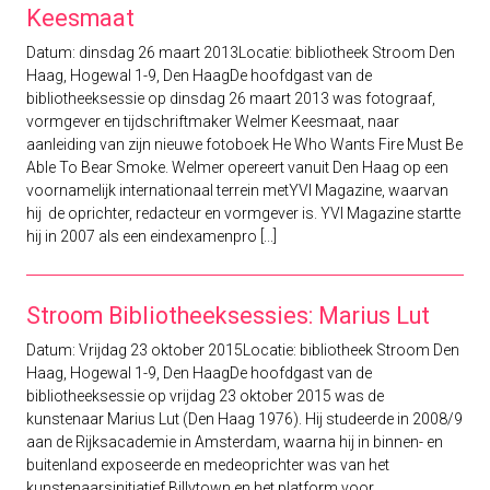
Keesmaat
Datum: dinsdag 26 maart 2013Locatie: bibliotheek Stroom Den
Haag, Hogewal 1-9, Den HaagDe hoofdgast van de
bibliotheeksessie op dinsdag 26 maart 2013 was fotograaf,
vormgever en tijdschriftmaker Welmer Keesmaat, naar
aanleiding van zijn nieuwe fotoboek He Who Wants Fire Must Be
Able To Bear Smoke. Welmer opereert vanuit Den Haag op een
voornamelijk internationaal terrein metYVI Magazine, waarvan
hij de oprichter, redacteur en vormgever is. YVI Magazine startte
hij in 2007 als een eindexamenpro [...]
Stroom Bibliotheeksessies: Marius Lut
Datum: Vrijdag 23 oktober 2015Locatie: bibliotheek Stroom Den
Haag, Hogewal 1-9, Den HaagDe hoofdgast van de
bibliotheeksessie op vrijdag 23 oktober 2015 was de
kunstenaar Marius Lut (Den Haag 1976). Hij studeerde in 2008/9
aan de Rijksacademie in Amsterdam, waarna hij in binnen- en
buitenland exposeerde en medeoprichter was van het
kunstenaarsinitiatief Billytown en het platform voor