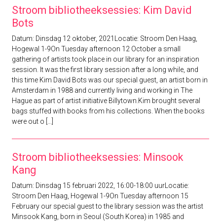
Stroom bibliotheeksessies: Kim David
Bots
Datum: Dinsdag 12 oktober, 2021Locatie: Stroom Den Haag,
Hogewal 1-9On Tuesday afternoon 12 October a small
gathering of artists took place in our library for an inspiration
session. It was the first library session after a long while, and
this time Kim David Bots was our special guest, an artist born in
Amsterdam in 1988 and currently living and working in The
Hague as part of artist initiative Billytown.Kim brought several
bags stuffed with books from his collections. When the books
were out o [...]
Stroom bibliotheeksessies: Minsook
Kang
Datum: Dinsdag 15 februari 2022, 16:00-18:00 uurLocatie:
Stroom Den Haag, Hogewal 1-9On Tuesday afternoon 15
February our special guest to the library session was the artist
Minsook Kang, born in Seoul (South Korea) in 1985 and