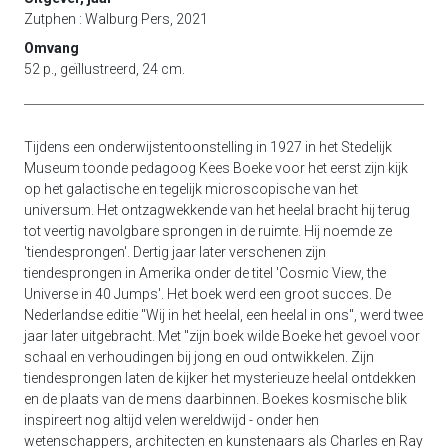
Zutphen : Walburg Pers, 2021
Omvang
52 p., geïllustreerd, 24 cm.
Tijdens een onderwijstentoonstelling in 1927 in het Stedelijk
Museum toonde pedagoog Kees Boeke voor het eerst zijn kijk
op het galactische en tegelijk microscopische van het
universum. Het ontzagwekkende van het heelal bracht hij terug
tot veertig navolgbare sprongen in de ruimte. Hij noemde ze
'tiendesprongen'. Dertig jaar later verschenen zijn
tiendesprongen in Amerika onder de titel 'Cosmic View, the
Universe in 40 Jumps'. Het boek werd een groot succes. De
Nederlandse editie "Wij in het heelal, een heelal in ons", werd twee
jaar later uitgebracht. Met "zijn boek wilde Boeke het gevoel voor
schaal en verhoudingen bij jong en oud ontwikkelen. Zijn
tiendesprongen laten de kijker het mysterieuze heelal ontdekken
en de plaats van de mens daarbinnen. Boekes kosmische blik
inspireert nog altijd velen wereldwijd - onder hen
wetenschappers, architecten en kunstenaars als Charles en Ray