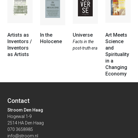
Artists as
In the
Universe
Art Meets
Inventors /
Holocene
Science
Facts in the
Inventors
and
post-truth era
as Artists
Spirituality
in a
Changing
Economy
Contact
Stroom Den Haag
Hogewal 1-9
2514 HA Den Haag
070 3658985
info@stroom.nl