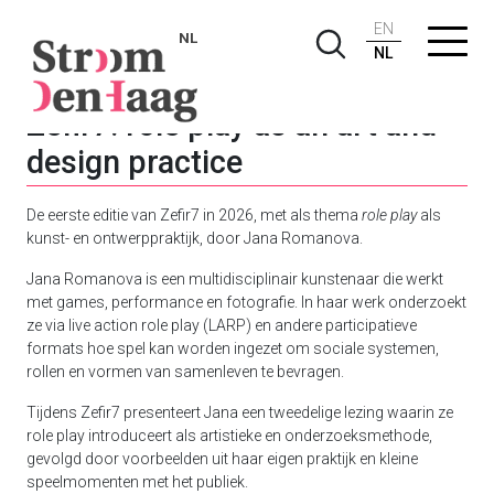
EN
NL
NL
Zefir7: role play as an art and
design practice
De eerste editie van Zefir7 in 2026, met als thema
role play
als
kunst- en ontwerppraktijk, door Jana Romanova.
Jana Romanova is een multidisciplinair kunstenaar die werkt
met games, performance en fotografie. In haar werk onderzoekt
ze via live action role play (LARP) en andere participatieve
formats hoe spel kan worden ingezet om sociale systemen,
rollen en vormen van samenleven te bevragen.
Tijdens Zefir7 presenteert Jana een tweedelige lezing waarin ze
role play introduceert als artistieke en onderzoeksmethode,
gevolgd door voorbeelden uit haar eigen praktijk en kleine
speelmomenten met het publiek.