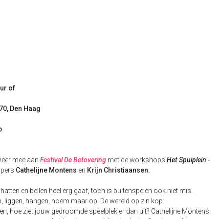
ur of
 70, Den Haag
p
 weer mee aan
Festival De Betovering
met de workshops
Het Spuiplein -
erpers
Cathelijne Montens
en
Krijn Christiaansen.
hatten en bellen heel erg gaaf, toch is buitenspelen ook niet mis.
en, liggen, hangen, noem maar op. De wereld op z'n kop.
laten, hoe ziet jouw gedroomde speelplek er dan uit? Cathelijne Montens