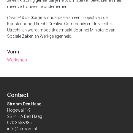
ze een krachtig geheel dat je helpt om sterker, bewuster en met
meer vertrouwen te ondernemen.
Creatief & In Charge
is onderdeel van een project van de
Kunstenbond, Utrecht Creative Community en Universiteit
Utrecht, en wordt mogelijk gemaakt door het Ministerie van
Sociale Zaken en Werkgelegenheid.
Vorm
Workshop
Contact
Stroom Den Haag
Hogewal 1-9
2514 HA Den Haag
070 3658985
info@stroom.nl