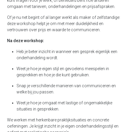
kunt vragen voor je werk, of benieuwd bent hoe anderen
omgaan met tarieven, onderhandelingen en prijsafspraken.
Of je nu net begint of al langer werkt als maker of zelfstandige:
deze workshop helpt je om met meer duidelijkheid en
vertrouwen over prijs en waarde te communiceren.
Na deze workshop:
Heb je beter inzicht in wanneer een gesprek eigenlijk een
onderhandeling wordt.
Weet je hoe je eigen stijl en gevoelens meespelen in
gesprekken en hoe je die kunt gebruiken.
Snap je verschillende manieren van communiceren en
welke bij jou passen.
Weet je hoe je omgaat met lastige of ongemakkelijke
situaties in gesprekken.
We werken met herkenbare praktijksituaties en concrete
oefeningen. Je krijgt inzicht in je eigen onderhandelingsstijl en