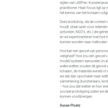
stijlen van LARPen. Kunstenare
practitioner. Haar focus ligt op 
het kennis van het lichaam volgt
Deze workshop, die de context v
houdt, staat open voor iedereen
activisten, NGO's, etc.) die geïn
en wil experimenteren met hoe in
kunnen worden naar methoden 
Hoe kan een gevoel van persoonl
veiligheid? Hoe zou een gevoel v
model/systeem aanvoelen (in pl
welke wetten zouden dit gevoel v
lichaam, de materiële wereld of
we dat dan opschalen naar wette
samenleving (kunstenaars, kinde
– hoe zou dat wetten en hun wer
sociaal prototyping zullen we de
kunnen voortbrengen.
Susan Ploetz