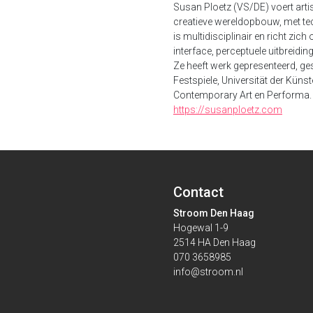
Susan Ploetz (VS/DE) voert arti
creatieve wereldopbouw, met te
is multidisciplinair en richt zic
interface, perceptuele uitbreidi
Ze heeft werk gepresenteerd, ge
Festspiele, Universität der Künst
Contemporary Art en Performa.
https://susanploetz.com
Contact
Stroom Den Haag
Hogewal 1-9
2514 HA Den Haag
070 3658985
info@stroom.nl