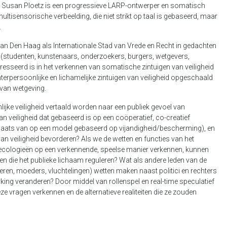
s Susan Ploetz is een progressieve LARP-ontwerper en somatisch
multisensorische verbeelding, die niet strikt op taal is gebaseerd, maar
.
an Den Haag als Internationale Stad van Vrede en Recht in gedachten
 (studenten, kunstenaars, onderzoekers, burgers, wetgevers,
teresseerd is in het verkennen van somatische zintuigen van veiligheid
terpersoonlijke en lichamelijke zintuigen van veiligheid opgeschaald
van wetgeving.
ijke veiligheid vertaald worden naar een publiek gevoel van
an veiligheid dat gebaseerd is op een coöperatief, co-creatief
aats van op een model gebaseerd op vijandigheid/bescherming), en
an veiligheid bevorderen? Als we de wetten en functies van het
 ecologieën op een verkennende, speelse manier verkennen, kunnen
n die het publieke lichaam reguleren? Wat als andere leden van de
ren, moeders, vluchtelingen) wetten maken naast politici en rechters
king veranderen? Door middel van rollenspel en real-time speculatief
ze vragen verkennen en de alternatieve realiteiten die ze zouden