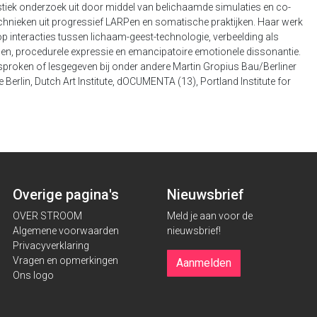
stiek onderzoek uit door middel van belichaamde simulaties en co-
chnieken uit progressief LARPen en somatische praktijken. Haar werk
h op interacties tussen lichaam-geest-technologie, verbeelding als
ngen, procedurele expressie en emancipatoire emotionele dissonantie.
sproken of lesgegeven bij onder andere Martin Gropius Bau/Berliner
e Berlin, Dutch Art Institute, dOCUMENTA (13), Portland Institute for
Overige pagina's
Nieuwsbrief
OVER STROOM
Meld je aan voor de
Algemene voorwaarden
nieuwsbrief!
Privacyverklaring
Vragen en opmerkingen
Aanmelden
Ons logo