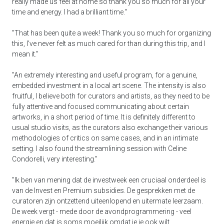
really made us feel at home so thank you so much for all your
time and energy. I had a brilliant time."
"That has been quite a week! Thank you so much for organizing
this, I've never felt as much cared for than during this trip, and I
mean it."
"An extremely interesting and useful program, for a genuine,
embedded investment in a local art scene. The intensity is also
fruitful, I believe both for curators and artists, as they need to be
fully attentive and focused communicating about certain
artworks, in a short period of time. It is definitely different to
usual studio visits, as the curators also exchange their various
methodologies of critics on same cases, and in an intimate
setting. I also found the streamlining session with Celine
Condorelli, very interesting."
"Ik ben van mening dat de investweek een cruciaal onderdeel is
van de Invest en Premium subsidies. De gesprekken met de
curatoren zijn ontzettend uiteenlopend en uitermate leerzaam.
De week vergt - mede door de avondprogrammering - veel
energie en dat is soms moeilijk omdat je je ook wilt