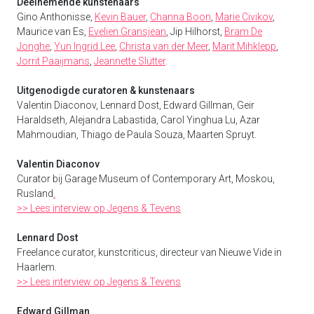
Deelnemende kunstenaars
Gino Anthonisse,
Kevin Bauer
,
Channa Boon
,
Marie Civikov
,
Maurice van Es,
Evelien Gransjean
, Jip Hilhorst,
Bram De
Jonghe
,
Yun Ingrid Lee
,
Christa van der Meer
,
Marit Mihklepp
,
Jorrit Paaijmans
,
Jeannette Slütter
.
Uitgenodigde
curatoren & kunstenaars
Valentin Diaconov, Lennard Dost, Edward Gillman, Geir
Haraldseth, Alejandra Labastida, Carol Yinghua Lu, Azar
Mahmoudian, Thiago de Paula Souza, Maarten Spruyt.
Valentin Diaconov
Curator bij Garage Museum of Contemporary Art, Moskou,
Rusland
.
>> Lees interview op Jegens & Tevens
Lennard Dost
Freelance curator, kunstcriticus, directeur van Nieuwe Vide in
Haarlem.
>> Lees interview op Jegens & Tevens
Edward Gillman