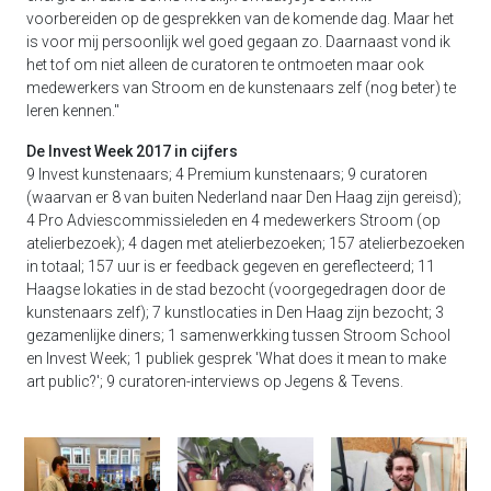
voorbereiden op de gesprekken van de komende dag. Maar het
is voor mij persoonlijk wel goed gegaan zo. Daarnaast vond ik
het tof om niet alleen de curatoren te ontmoeten maar ook
medewerkers van Stroom en de kunstenaars zelf (nog beter) te
leren kennen."
De Invest Week 2017 in cijfers
9 Invest kunstenaars; 4 Premium kunstenaars; 9 curatoren
(waarvan er 8 van buiten Nederland naar Den Haag zijn gereisd);
4 Pro Adviescommissieleden en 4 medewerkers Stroom (op
atelierbezoek); 4 dagen met atelierbezoeken; 157 atelierbezoeken
in totaal; 157 uur is er feedback gegeven en gereflecteerd; 11
Haagse lokaties in de stad bezocht (voorgegedragen door de
kunstenaars zelf); 7 kunstlocaties in Den Haag zijn bezocht; 3
gezamenlijke diners; 1 samenwerkking tussen Stroom School
en Invest Week; 1 publiek gesprek 'What does it mean to make
art public?'; 9 curatoren-interviews op Jegens & Tevens.