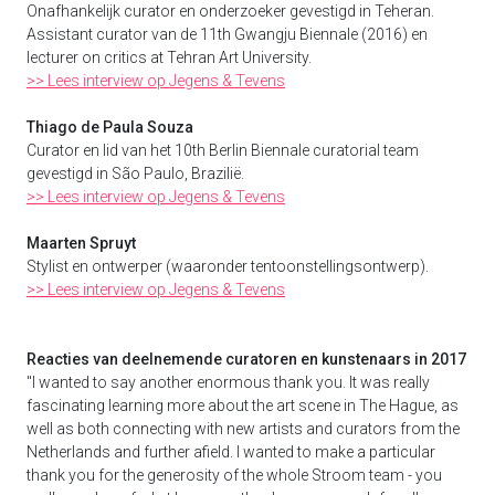
Onafhankelijk curator en onderzoeker gevestigd in Teheran.
Assistant curator van de 11th Gwangju Biennale (2016) en
lecturer on critics at Tehran Art University.
>> Lees interview op Jegens & Tevens
Thiago de Paula Souza
Curator en lid van het 10th Berlin Biennale curatorial team
gevestigd in São Paulo, Brazilië.
>> Lees interview op Jegens & Tevens
Maarten Spruyt
Stylist en ontwerper (waaronder tentoonstellingsontwerp).
>> Lees interview op Jegens & Tevens
Reacties van deelnemende curatoren en kunstenaars in 2017
"I wanted to say another enormous thank you. It was really
fascinating learning more about the art scene in The Hague, as
well as both connecting with new artists and curators from the
Netherlands and further afield. I wanted to make a particular
thank you for the generosity of the whole Stroom team - you