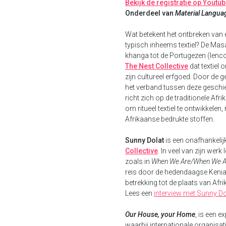
Bekijk de registratie op Youtu
Onderdeel van
Material Langu
Wat betekent het ontbreken van e
typisch inheems textiel? De Mas
khanga tot de Portugezen (lenco
The Nest Collective
dat textiel
zijn cultureel erfgoed. Door de g
het verband tussen deze geschied
richt zich op de traditionele Afr
om ritueel textiel te ontwikkel
Afrikaanse bedrukte stoffen.
Sunny Dolat
is een onafhankelijk
Collective
. In veel van zijn wer
zoals in
When We Are/When We A
reis door de hedendaagse Keni
betrekking tot de plaats van Afri
Lees een
interview met Sunny Do
Our House, your Home
, is een 
waarbij internationale organisa