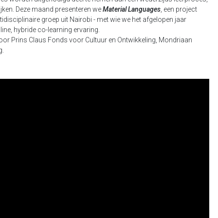
ktijken. Deze maand presenteren we
Material Languages
, een project
idisciplinaire groep uit Nairobi - met wie we het afgelopen jaar
ne, hybride co-learning ervaring.
door Prins Claus Fonds voor Cultuur en Ontwikkeling, Mondriaan
g.