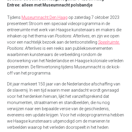
Entree: alleen met Museumnacht polsbandje
Tijdens
Museumnacht Den Haag
op zaterdag 7 oktober 2023
presenteert Stroom een speciaal videoprogramma in de
entreeruimte met werk van Haagse kunstenaars en makers die
inhaken op het thema van
Positions: Afterlives
, en zijn we open
voor een nachtelijk bezoek aan de tentoonstelling
Speelruimte
.
Positions: Afterlives
is een reeks aan publieksevenementen
waarbinnen kunstenaars de verbeelding rondom de
doorwerking van het Nederlandse en Haagse koloniale verleden
presenteren. De filmvertoning tijdens Museumnacht is de kick-
off van het programma.
Dit jaar markeert 150 jaar van de Nederlandse afschaffing van
de slavernij. In een tijd waarin meer aandacht wordt gevraagd
voor het herdenken hiervan, lijkt het vanzelfsprekend dat
monumenten, straatnamen en standbeelden, die nu nog
verwijzen naar een bepaalde versie van de geschiedenis,
eveneens een update krijgen. Voor het videoprogramma hebben
we Haagse kunstenaars uitgenodigd om de manieren te
verbeelden waarop het verleden doorspeelt in het heden.