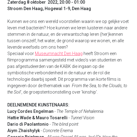
Zaterdag 8 oktober 2022, 20:00 - 01:00
Stroom Den Haag, Hogewal 1-9, Den Haag
Kunnen we ons een wereld voorstellen waarin we op gelijke voet
leven met bacteriën? Hoe kunnen we leren luisteren naar andere
stemmen in de natuur, en de verwantschap leren (her)kennen
tussen onszelf, het water, de grond waarop we wonen, en alle
levende weefsels om ons heen?
Speciaal voor
Museumnacht Den Haag
heeft Stroom een
filmprogramma samengesteld met video's van studenten en
pas afgestudeerden van de KABK die ingaan op die
symbiotische verbondenheid in de natuur en de rol die
technologie daarbij speelt. Dit programma van korte films is
ingegeven door de thematiek van
From the Sea, to the Clouds, to
the Soil
', de groepstentoonstelling over 'kinship'
.
DEELNEMENDE KUNSTENAARS:
Lucy Cordes Engelman
-
The Temple of Nehalennia
Hattie Wade & Mauro Tosarelli
-
Tunnel Vision
Dario di Paolantonio
-
The blind point
Aiym Zhaishylyk
-
Concrete Enema
Georgie Brinkman
-
All was Ocean! All was Joy! (Or, How the