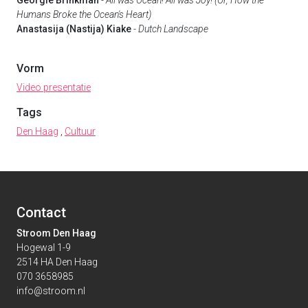
Humans Broke the Ocean's Heart)
Anastasija (Nastija) Kiake
-
Dutch Landscape
Vorm
Video presentatie
Tags
Den Haag
,
Cultuur
Contact
Stroom Den Haag
Hogewal 1-9
2514 HA Den Haag
070 3658985
info@stroom.nl