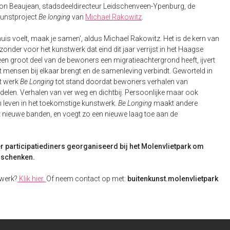
ion Beaujean, stadsdeeldirecteur Leidschenveen-Ypenburg, de
kunstproject
Be longing
van
Michael Rakowitz
.
huis voelt, maak je samen', aldus Michael Rakowitz. Het is de kern van
 bijzonder voor het kunstwerk dat eind dit jaar verrijst in het Haagse
een groot deel van de bewoners een migratieachtergrond heeft, ijvert
 mensen bij elkaar brengt en de samenleving verbindt. Geworteld in
t werk
Be Longing
tot stand doordat bewoners verhalen van
delen. Verhalen van ver weg en dichtbij. Persoonlijke maar ook
ven leven in het toekomstige kunstwerk.
Be Longing
maakt andere
 nieuwe banden, en voegt zo een nieuwe laag toe aan de
er
participatiediners georganiseerd bij het Molenvlietpark om
e schenken.
twerk?
Klik hier.
Of neem contact op met:
buitenkunst.molenvlietpark