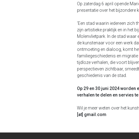
Op zaterdag 6 april opende Mar
presentatie over het bijzondere 
‘Een stad waarin iedereen zich t
zijn artistieke praktijk en in het
Molenvlietpark. In de stad waar 
de kunstenaar voor een werk dat
ontmoeting en dialoog, komt he
familiegeschiedenis en migratie 
tijdloze verhalen, die voort blij
perspectieven zichtbaar, smeedt
geschiedenis van de stad.
Op 29 en 30 juni 2024 worden 
verhalen te delen en servies t
Wil je meer weten over het kuns
[at] gmail.com