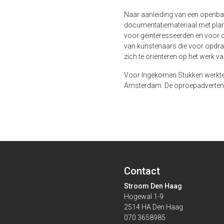
Naar aanleiding van een openb
documentatiemateriaal met plan
voor geïnteresseerden en voor 
van kunstenaars die voor opdra
zich te oriënteren op het werk va
Voor Ingekomen Stukken werkte
Amsterdam. De oproepadvertenti
Contact
Stroom Den Haag
Hogewal 1-9
2514 HA Den Haag
070 3658985