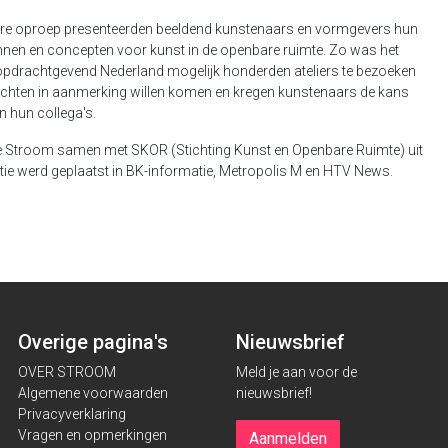
are oproep presenteerden beeldend kunstenaars en vormgevers hun
nen en concepten voor kunst in de openbare ruimte. Zo was het
opdrachtgevend Nederland mogelijk honderden ateliers te bezoeken
chten in aanmerking willen komen en kregen kunstenaars de kans
n hun collega's.
 Stroom samen met SKOR (Stichting Kunst en Openbare Ruimte) uit
e werd geplaatst in BK-informatie, Metropolis M en HTV News.
Overige pagina's
Nieuwsbrief
OVER STROOM
Meld je aan voor de
Algemene voorwaarden
nieuwsbrief!
Privacyverklaring
Vragen en opmerkingen
Aanmelden