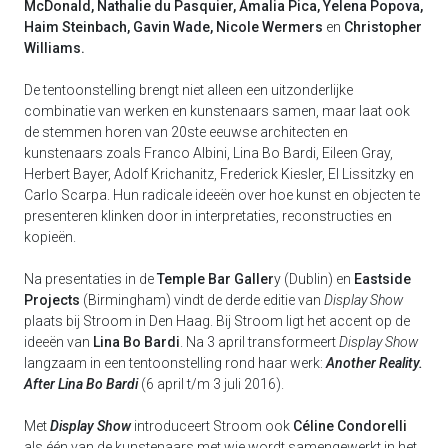
McDonald, Nathalie du Pasquier, Amalia Pica, Yelena Popova,
Haim Steinbach, Gavin Wade, Nicole Wermers
en
Christopher
Williams.
De tentoonstelling brengt niet alleen een uitzonderlijke
combinatie van werken en kunstenaars samen, maar laat ook
de stemmen horen van 20ste eeuwse architecten en
kunstenaars zoals Franco Albini, Lina Bo Bardi, Eileen Gray,
Herbert Bayer, Adolf Krichanitz, Frederick Kiesler, El Lissitzky en
Carlo Scarpa. Hun radicale ideeën over hoe kunst en objecten te
presenteren klinken door in interpretaties, reconstructies en
kopieën.
Na presentaties in de
Temple Bar Galler
y (Dublin) en
Eastside
Projects
(Birmingham) vindt de derde editie van
Display Show
plaats bij Stroom in Den Haag. Bij Stroom ligt het accent op de
ideeën van
Lina Bo Bardi
. Na 3 april transformeert
Display Show
langzaam in een tentoonstelling rond haar werk:
Another Reality.
After Lina Bo Bardi
(6 april t/m 3 juli 2016).
Met
Display Show
introduceert Stroom ook
Céline Condorelli
als één van de kunstenaars met wie wordt samengewerkt in het