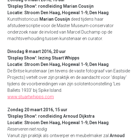
'Display Show': rondleiding Marian Cousijn
Locatie: Stroom Den Haag, Hogewal 1-9, Den Haag
Kunsthistoricus
Marian Cousijn
deed tijdens haar
afstudeerscriptie voor de Master Museum-conservator
onderzoek naar de invloed van Marcel Duchamp op de
machtsverhouding tussen kunstenaar en curator.
Dinsdag 8 maart 2016, 20 uur
'Display Show': lezing Stuart Whipps
Locatie: Stroom Den Haag, Hogewal 1-9, Den Haag
De Britse kunstenaar (en tevens de vaste fotograaf van Eastside
Projects) vertelt over zijn praktijk en de aandacht voor 'display'
tijdens de voorbereidingen van zijn solotentoonstelling ‘Les
Ballets 1933' bij Spike Island.
www.stuartwhipps.com
Zondag 20 maart 2016, 15 uur
'Display Show': rondleiding Arnoud Dijkstra
Locatie: Stroom Den Haag, Hogewal 1-9, Den Haag
Reserveren niet nodig
Vanuit zijn praktijk als ontwerper en meubelmaker zal
Arnoud