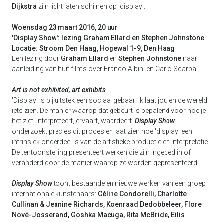
Dijkstra
zijn licht laten schijnen op 'display'.
Woensdag 23 maart 2016, 20 uur
'Display Show': lezing Graham Ellard en Stephen Johnstone
Locatie: Stroom Den Haag, Hogewal 1-9, Den Haag
Een lezing door
Graham Ellard
en
Stephen Johnstone
naar
aanleiding van hun films over Franco Albini en Carlo Scarpa.
Art is not exhibited, art exhibits
'Display' is bij uitstek een sociaal gebaar: ik laat jou en de wereld
iets zien. De manier waarop dat gebeurt is bepalend voor hoe je
het ziet, interpreteert, ervaart, waardeert.
Display Show
onderzoekt precies dit proces en laat zien hoe 'display' een
intrinsiek onderdeel is van de artistieke productie en interpretatie.
De tentoonstelling presenteert werken die zijn ingebed in of
veranderd door de manier waarop ze worden gepresenteerd.
Display Show
toont bestaande en nieuwe werken van een groep
internationale kunstenaars:
Céline Condorelli, Charlotte
Cullinan & Jeanine Richards, Koenraad Dedobbeleer, Flore
Nové-Josserand, Goshka Macuga, Rita McBride, Eilis