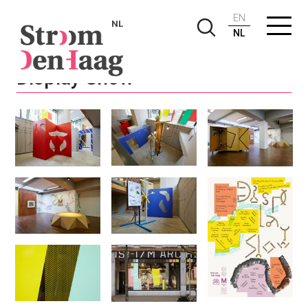
EN
NL
NL
Display Show