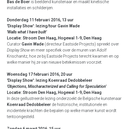
Bas de Boer
is beeldend kunstenaar en maakt kinetische
installaties en schilderijen.
Donderdag 11 februari 2016, 13 uur
'Display Show': lezing/tour Gavin Wade
'Walls what I have built'
Locatie: Stroom Den Haag, Hogewal 1-9, Den Haag
Curator
Gavin Wade
(directeur Eastside Projects) spreekt over
Display Show
en meer specifiek over de muren van Adolf
Krischanitz, hoe ze bij Eastside Projects terecht kwamen en op
welke manier hij ze van nieuwe betekenissen voorziet.
Woensdag 17 februari 2016, 20 uur
'Display Show': lezing Koenraad Dedobbeleer
'Objections, Mischaracterized and Calling for Speculation'
Locatie: Stroom Den Haag, Hogewal 1-9, Den Haag
In deze geillustreerde lezing onderzoekt de Belgische kunstenaar
Koenraad Dedobbeleer
de historische, institutionele en
incidentele krachten die bepalen op welke manier kunst wordt
tentoongesteld.
Zondag 6 maart 2016, 15 uur