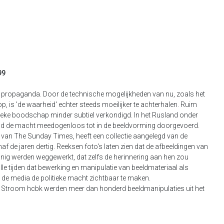
99
n propaganda. Door de technische mogelijkheden van nu, zoals het
is 'de waarheid' echter steeds moeilijker te achterhalen. Ruim
itieke boodschap minder subtiel verkondigd. In het Rusland onder
ond de macht meedogenloos tot in de beeldvorming doorgevoerd.
t van The Sunday Times, heeft een collectie aangelegd van de
 de jaren dertig. Reeksen foto's laten zien dat de afbeeldingen van
g werden weggewerkt, dat zelfs de herinnering aan hen zou
alle tijden dat bewerking en manipulatie van beeldmateriaal als
 de media de politieke macht zichtbaar te maken.
an Stroom hcbk werden meer dan honderd beeldmanipulaties uit het