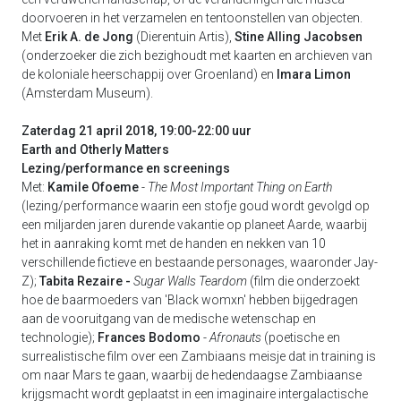
doorvoeren in het verzamelen en tentoonstellen van objecten.
Met
Erik A. de Jong
(Dierentuin Artis),
Stine Alling Jacobsen
(onderzoeker die zich bezighoudt met kaarten en archieven van
de koloniale heerschappij over Groenland) en
Imara Limon
(Amsterdam Museum).
Zaterdag 21 april 2018, 19:00-22:00 uur
Earth and Otherly Matters
Lezing/performance en screenings
Met:
Kamile Ofoeme
-
The Most Important Thing on Earth
(lezing/performance waarin een stofje goud wordt gevolgd op
een miljarden jaren durende vakantie op planeet Aarde, waarbij
het in aanraking komt met de handen en nekken van 10
verschillende fictieve en bestaande personages, waaronder Jay-
Z);
Tabita Rezaire
-
Sugar Walls Teardom
(film die onderzoekt
hoe de baarmoeders van 'Black womxn' hebben bijgedragen
aan de vooruitgang van de medische wetenschap en
technologie);
Frances Bodomo
-
Afronauts
(poetische en
surrealistische film over een Zambiaans meisje dat in training is
om naar Mars te gaan, waarbij de hedendaagse Zambiaanse
krijgsmacht wordt geplaatst in een imaginaire intergalactische