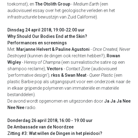
toekomst); en
The Otolith Group
-
Medium Earth
(een
audiovisueel essay over het geologische verleden en het
infrastructurele bewustzijn van Zuid Californië).
Dinsdag 24 april 2018, 19:00-22:00 uur
Why Should Our Bodies End at the Skin?
Performances en screenings
Met:
Marjanne Helvert & Pauline Agustoni
-
Once Created, Never
Destroyed
(kunnen de dingen ook rechten hebben?);
Rowan
Wigley
-
Heresy of Champna
(een surrealistische satire op een
shampoo reclame);
Vectors
-
Contact Zone
(audiovisueel
'performative design');
rkss & Swan Meat
- Queer Plastic
(een
plastic Barbie pop als uitgangspunt voor een onderzoek naar de
in elkaar grijpende polymeren van immateriële en materiële
bestanddelen).
De avond wordt opgenomen en uitgezonden door
Ja Ja Ja Nee
Nee Nee
radio.
Donderdag 26 april 2018, 16:00 - 19:00 uur
De Ambassade van de Noordzee
Zitting #3: Wat willen de Dingen in het pleidooi?