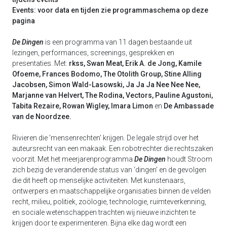
Events: voor data en tijden zie programmaschema op deze
pagina
De Dingen
is een programma van 11 dagen bestaande uit
lezingen, performances, screenings, gesprekken en
presentaties. Met:
rkss, Swan Meat, Erik A. de Jong, Kamile
Ofoeme, Frances Bodomo, The Otolith Group, Stine Alling
Jacobsen, Simon Wald-Lasowski, Ja Ja Ja Nee Nee Nee,
Marjanne van Helvert, The Rodina, Vectors, Pauline Agustoni,
Tabita Rezaire, Rowan Wigley, Imara Limon
en
De Ambassade
van de Noordzee.
Rivieren die 'mensenrechten' krijgen. De legale strijd over het
auteursrecht van een makaak. Een robotrechter die rechtszaken
voorzit. Met het meerjarenprogramma
De Dingen
houdt Stroom
zich bezig de veranderende status van ‘dingen' en de gevolgen
die dit heeft op menselijke activiteiten. Met kunstenaars,
ontwerpers en maatschappelijke organisaties binnen de velden
recht, milieu, politiek, zoölogie, technologie, ruimteverkenning,
en sociale wetenschappen trachten wij nieuwe inzichten te
krijgen door te experimenteren. Bijna elke dag wordt een