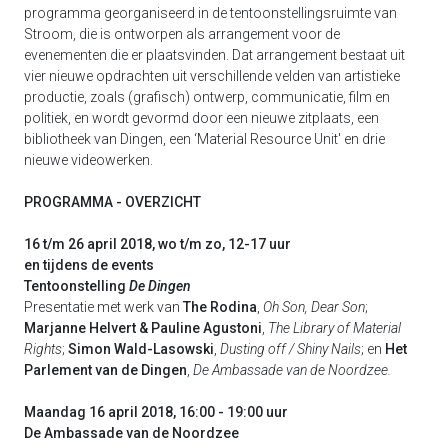
programma georganiseerd in de tentoonstellingsruimte van
Stroom, die is ontworpen als arrangement voor de
evenementen die er plaatsvinden. Dat arrangement bestaat uit
vier nieuwe opdrachten uit verschillende velden van artistieke
productie, zoals (grafisch) ontwerp, communicatie, film en
politiek, en wordt gevormd door een nieuwe zitplaats, een
bibliotheek van Dingen, een ‘Material Resource Unit' en drie
nieuwe videowerken.
PROGRAMMA - OVERZICHT
16 t/m 26 april 2018, wo t/m zo, 12-17 uur
en tijdens de events
Tentoonstelling
De Dingen
Presentatie met werk van
The Rodina
,
Oh Son, Dear Son
;
Marjanne Helvert & Pauline Agustoni
,
The Library of Material
Rights
;
Simon Wald-Lasowski
,
Dusting off / Shiny Nails
; en
Het
Parlement van de Dingen
,
De Ambassade van de Noordzee.
Maandag 16 april 2018, 16:00 - 19:00 uur
De Ambassade van de Noordzee