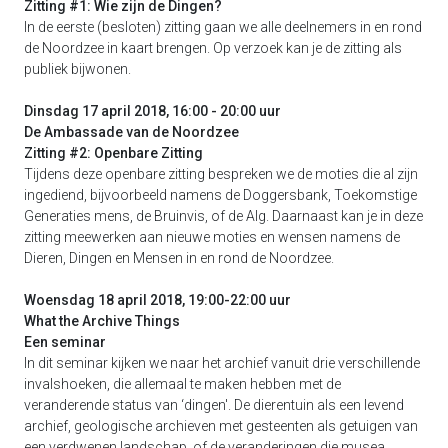
Zitting #1: Wie zijn de Dingen?
In de eerste (besloten) zitting gaan we alle deelnemers in en rond
de Noordzee in kaart brengen. Op verzoek kan je de zitting als
publiek bijwonen.
Dinsdag 17 april 2018, 16:00 - 20:00 uur
De Ambassade van de Noordzee
Zitting #2: Openbare Zitting
Tijdens deze openbare zitting bespreken we de moties die al zijn
ingediend, bijvoorbeeld namens de Doggersbank, Toekomstige
Generaties mens, de Bruinvis, of de Alg. Daarnaast kan je in deze
zitting meewerken aan nieuwe moties en wensen namens de
Dieren, Dingen en Mensen in en rond de Noordzee.
Woensdag 18 april 2018, 19:00-22:00 uur
What the Archive Things
Een seminar
In dit seminar kijken we naar het archief vanuit drie verschillende
invalshoeken, die allemaal te maken hebben met de
veranderende status van ‘dingen'. De dierentuin als een levend
archief, geologische archieven met gesteenten als getuigen van
een verdwenen landschap, of de veranderingen die musea