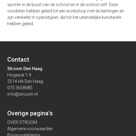
sporen in de buurt van de school en in de school zelf. Deze
vondsten hebben geleid tot een workshop met de leerlingen en
zijn verwerkt in cyanotypen, die tot het uiteindelijke kunstwerk
hebben geleid.
Contact
Stroom Den Haag
Hogewal 1-9
2514 HA Den Haag
070 3658985
info@stroom.nl
Overige pagina's
OVER STROOM
Algemene voorwaarden
Privacyverklaring