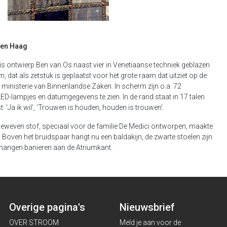
Den Haag
is ontwierp Ben van Os naast vier in Venetiaanse techniek geblazen
 dat als zetstuk is geplaatst voor het grote raam dat uitziet op de
et ministerie van Binnenlandse Zaken. In scherm zijn o.a. 72
ED-lampjes en datumgegevens te zien. In de rand staat in 17 talen
: 'Ja ik wil', 'Trouwen is houden, houden is trouwen'.
eweven stof, speciaal voor de familie De Medici ontworpen, maakte
. Boven het bruidspaar hangt nu een baldakijn, de zwarte stoelen zijn
r hangen banieren aan de Atriumkant.
Overige pagina's
Nieuwsbrief
OVER STROOM
Meld je aan voor de