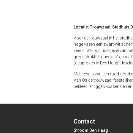
Locatie: Trouwzaal, Stadhuis 
Voor de trouwzaal in het stadhu
hoge vazen een zwart-wit scherm,
zeer dicht- bijzijnde gevel van h
gezeefdrukte trouwfoto's, rode L
(gesproken in Den Haag) de tekst
Met behulp van een rood-goud g
Van Os de trouwzaal feestelijker
bekleed, er liggen kussens en e
Contact
Stroom Den Haag