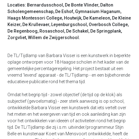
Locaties: Bernardusschool, De Bonte Vlinder, Dalton
Scholengemeenschap, De Eshof, Gymnasium Haganum,
Haags Montessori College, Houtwijk, De Kameleon, De Kleine
Keizer, De Krullevaer, Leyenburgschool, Overbosch College,
De Regenboog, Rosaschool, De Schakel, De Springplank,
Zorgvliet, Willem de Zwijgerschool.
De TL/Tijdlamp van Barbara Visser is een kunstwerk in beperkte
oplage ontworpen voor 18 Haagse scholen in het kader van de
gemeentelijke percentageregeling. Het project bestaat uit een
vreemd 'levend' apparaat - de TL/Tijdlamp - en een bijbehorende
educatieve publicatie rond het thema tijd.
Omdat het begrip tijd - zowel objectief (de tijd op de klok) als
subjectief (gevoelsmatig) - zeer sterk aanwezig is op school,
ontwikkelde Barbara Visser een kunstwerk dat iets vertelt over
het meten en het weergeven van tijd en ook aanleiding kan zijn
voor het ontwikkelen van ideeën of activiteiten rond het begrip
tijd. De TL/Tijdlamp die zij i.s.m. uitvinder/programmeur Stijn
Belle en kunstenaar Koert van Mensvoort ontwikkelde, heeft de