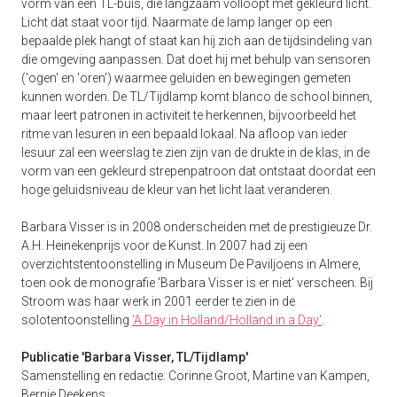
vorm van een TL-buis, die langzaam volloopt met gekleurd licht.
Licht dat staat voor tijd. Naarmate de lamp langer op een
bepaalde plek hangt of staat kan hij zich aan de tijdsindeling van
die omgeving aanpassen. Dat doet hij met behulp van sensoren
('ogen' en 'oren') waarmee geluiden en bewegingen gemeten
kunnen worden. De TL/Tijdlamp komt blanco de school binnen,
maar leert patronen in activiteit te herkennen, bijvoorbeeld het
ritme van lesuren in een bepaald lokaal. Na afloop van ieder
lesuur zal een weerslag te zien zijn van de drukte in de klas, in de
vorm van een gekleurd strepenpatroon dat ontstaat doordat een
hoge geluidsniveau de kleur van het licht laat veranderen.
Barbara Visser is in 2008 onderscheiden met de prestigieuze Dr.
A.H. Heinekenprijs voor de Kunst. In 2007 had zij een
overzichtstentoonstelling in Museum De Paviljoens in Almere,
toen ook de monografie 'Barbara Visser is er niet' verscheen. Bij
Stroom was haar werk in 2001 eerder te zien in de
solotentoonstelling
'A Day in Holland/Holland in a Day'
.
Publicatie 'Barbara Visser, TL/Tijdlamp'
Samenstelling en redactie: Corinne Groot, Martine van Kampen,
Bernie Deekens