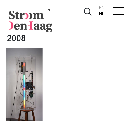
EN
NL
NL
Barbara Visser, 'TL/Tijdlamp',
2008