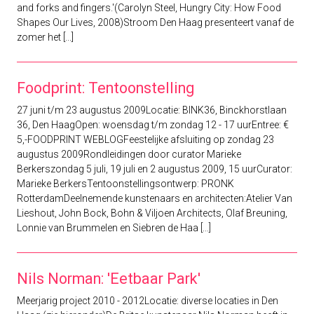
and forks and fingers.'(Carolyn Steel, Hungry City: How Food
Shapes Our Lives, 2008)Stroom Den Haag presenteert vanaf de
zomer het [...]
Foodprint: Tentoonstelling
27 juni t/m 23 augustus 2009Locatie: BINK36, Binckhorstlaan
36, Den HaagOpen: woensdag t/m zondag 12 - 17 uurEntree: €
5,-FOODPRINT WEBLOGFeestelijke afsluiting op zondag 23
augustus 2009Rondleidingen door curator Marieke
Berkerszondag 5 juli, 19 juli en 2 augustus 2009, 15 uurCurator:
Marieke BerkersTentoonstellingsontwerp: PRONK
RotterdamDeelnemende kunstenaars en architecten:Atelier Van
Lieshout, John Bock, Bohn & Viljoen Architects, Olaf Breuning,
Lonnie van Brummelen en Siebren de Haa [...]
Nils Norman: 'Eetbaar Park'
Meerjarig project 2010 - 2012Locatie: diverse locaties in Den