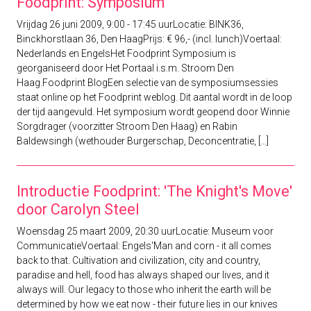
Foodprint: Symposium
Vrijdag 26 juni 2009, 9:00 - 17:45 uurLocatie: BINK36,
Binckhorstlaan 36, Den HaagPrijs: € 96,- (incl. lunch)Voertaal:
Nederlands en EngelsHet Foodprint Symposium is
georganiseerd door Het Portaal i.s.m. Stroom Den
Haag.Foodprint BlogEen selectie van de symposiumsessies
staat online op het Foodprint weblog. Dit aantal wordt in de loop
der tijd aangevuld. Het symposium wordt geopend door Winnie
Sorgdrager (voorzitter Stroom Den Haag) en Rabin
Baldewsingh (wethouder Burgerschap, Deconcentratie, [...]
Introductie Foodprint: 'The Knight's Move'
door Carolyn Steel
Woensdag 25 maart 2009, 20:30 uurLocatie: Museum voor
CommunicatieVoertaal: Engels'Man and corn - it all comes
back to that. Cultivation and civilization, city and country,
paradise and hell, food has always shaped our lives, and it
always will. Our legacy to those who inherit the earth will be
determined by how we eat now - their future lies in our knives