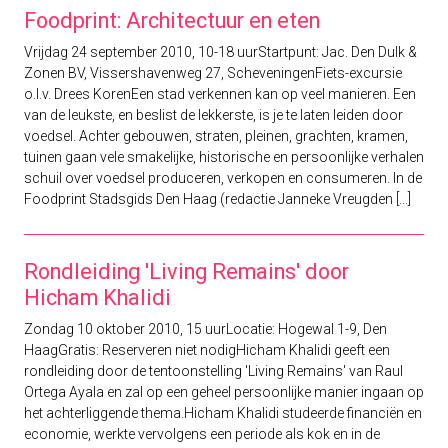
Foodprint: Architectuur en eten
Vrijdag 24 september 2010, 10-18 uurStartpunt: Jac. Den Dulk &
Zonen BV, Vissershavenweg 27, ScheveningenFiets-excursie
o.l.v. Drees KorenEen stad verkennen kan op veel manieren. Een
van de leukste, en beslist de lekkerste, is je te laten leiden door
voedsel. Achter gebouwen, straten, pleinen, grachten, kramen,
tuinen gaan vele smakelijke, historische en persoonlijke verhalen
schuil over voedsel produceren, verkopen en consumeren. In de
Foodprint Stadsgids Den Haag (redactie Janneke Vreugden [...]
Rondleiding 'Living Remains' door
Hicham Khalidi
Zondag 10 oktober 2010, 15 uurLocatie: Hogewal 1-9, Den
HaagGratis: Reserveren niet nodigHicham Khalidi geeft een
rondleiding door de tentoonstelling 'Living Remains' van Raul
Ortega Ayala en zal op een geheel persoonlijke manier ingaan op
het achterliggende thema.Hicham Khalidi studeerde financiën en
economie, werkte vervolgens een periode als kok en in de