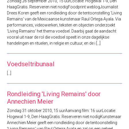
Zondag 26 september 2010, 15 uurLocatie: Hogewal 1-9, Den
HaagGratis. Reserveren niet nodigFoodprint weblogJournalist
Drees Koren geeft een rondleiding door de tentoonstelling 'Living
Remains' van de Mexicaanse kunstenaar Raul Ortega Ayala. Via
performances, videowerken, teksten en objecten onderzoekt
'Living Remains' het thema voedsel. Daarbij gaat de aandacht
vooral uit naar de rol die voedsel speelt in onze dagelijkse
handelingen en rituelen, in religie en cultuur, en de i [...]
Voedseltribunaal
[...]
Rondleiding 'Living Remains' door
Annechien Meier
Zondag 31 oktober 2010, 15 uurAanvang film: 16 uurLocatie:
Hogewal 1-9, Den HaagGratis: Reserveren niet nodigKunstenaar
Annechien Meier geeft een rondleiding door de tentoonstelling
'Living Remains' van Raul Ortega Ayala en zal op een geheel