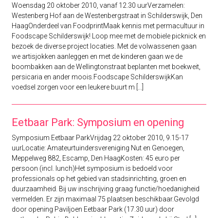
Woensdag 20 oktober 2010, vanaf 12.30 uurVerzamelen:
Westenberg Hof aan de Westenbergstraat in Schilderswijk, Den
HaagOnderdeel van FoodprintMaak kennis met permacultuur in
Foodscape Schilderswijk! Loop mee met de mobiele picknick en
bezoek de diverse project locaties. Met de volwassenen gaan
we artisjokken aanleggen en met de kinderen gaan we de
boombakken aan de Wellingtonstraat beplanten met boekweit,
persicaria en ander moois.Foodscape SchilderswijkKan
voedsel zorgen voor een leukere buurt m [...]
Eetbaar Park: Symposium en opening
Symposium Eetbaar ParkVrijdag 22 oktober 2010, 9.15-17
uurLocatie: Amateurtuindersvereniging Nut en Genoegen,
Meppelweg 882, Escamp, Den HaagKosten: 45 euro per
persoon (incl. lunch)Het symposium is bedoeld voor
professionals op het gebied van stadsinrichting, groen en
duurzaamheid. Bij uw inschrijving graag functie/hoedanigheid
vermelden. Er zijn maximaal 75 plaatsen beschikbaar.Gevolgd
door opening Paviljoen Eetbaar Park (17.30 uur) door