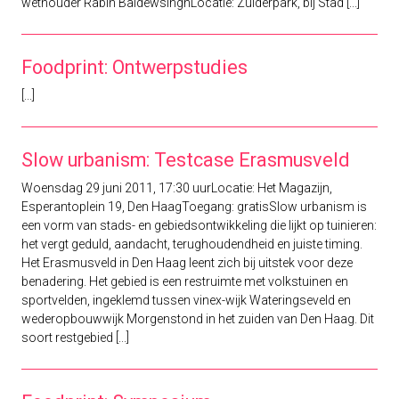
wethouder Rabin BaldewsinghLocatie: Zuiderpark, bij Stad [...]
Foodprint: Ontwerpstudies
[...]
Slow urbanism: Testcase Erasmusveld
Woensdag 29 juni 2011, 17:30 uurLocatie: Het Magazijn,
Esperantoplein 19, Den HaagToegang: gratisSlow urbanism is
een vorm van stads- en gebiedsontwikkeling die lijkt op tuinieren:
het vergt geduld, aandacht, terughoudendheid en juiste timing.
Het Erasmusveld in Den Haag leent zich bij uitstek voor deze
benadering. Het gebied is een restruimte met volkstuinen en
sportvelden, ingeklemd tussen vinex-wijk Wateringseveld en
wederopbouwwijk Morgenstond in het zuiden van Den Haag. Dit
soort restgebied [...]